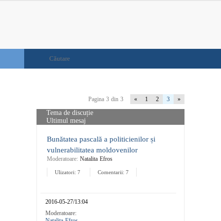
Pagina 3 din 3
«
1
2
3
»
Tema de discuție
Ultimul mesaj
Bunătatea pascală a politicienilor și
vulnerabilitatea moldovenilor
Moderatoare:
Natalita Efros
Ulizatori: 7
Comentarii: 7
2016-05-27/13:04
Moderatoare:
Natalita Efros