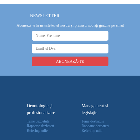
NEWSLETTER
Abonează-te la newsletter-ul nostru și primești noutăţi gratuite pe email
Deontologie și
Management și
profesionalizare
legislație
Teme dezbătute
Teme dezbătute
Rapoarte dezbateri
Rapoarte dezbateri
Referințe utile
Referințe utile