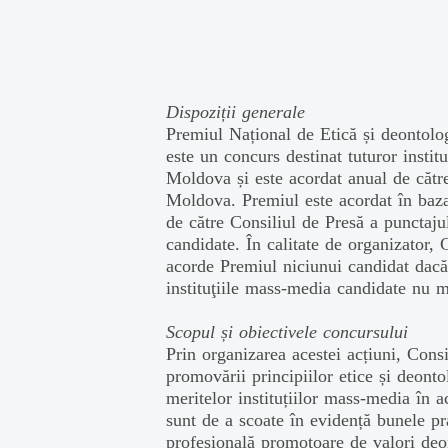
Dispoziții generale
Premiul Național de Etică și deontolog
este un concurs destinat tuturor insti
Moldova și este acordat anual de cătr
Moldova. Premiul este acordat în baza u
de către Consiliul de Presă a punctaju
candidate. În calitate de organizator,
acorde Premiul niciunui candidat dacă
instituţiile mass-media candidate nu 
Scopul și obiectivele concursului
Prin organizarea acestei acțiuni, Cons
promovării principiilor etice și deonto
meritelor instituțiilor mass-media în 
sunt de a scoate în evidență bunele pr
profesională promotoare de valori deo