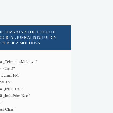
UL SEMNATARILOR CODULUI
GIC AL JURNALISTULUI DIN
EPUBLICA MOLDOVA
a „Teleradio-Moldova”
 de Gardă”
o „Jurnal FM”
rnal TV”
resă „INFOTAG”
să „Info-Prim Neo”
a”
ess Class”