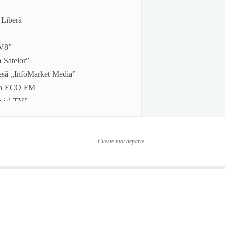
 Liberă
TV8”
 Satelor”
esă „InfoMarket Media”
dio ECO FM
xial-TV”
V Chișinău
asarabiei
biei TV
Citește mai departe
omică Logos Press SA
ormativ al CNPF „Capital Market”
esă „Business Daily Media”
„Făclia”