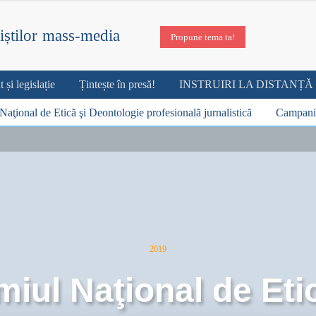
iștilor mass-media
Propune tema ta!
și legislație
Țintește în presă!
INSTRUIRI LA DISTANȚĂ
Naţional de Etică şi Deontologie profesională jurnalistică
Campani
2019
iul Naţional de Eti