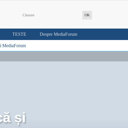
TESTE
Despre MediaForum
i MediaForum
că și