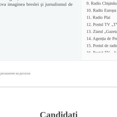
9. Radio Chişinău
mova imaginea breslei şi jurnalismul de
10. Radio Europa
11. Radio Plai
12. Postul TV „
13. Ziarul „Gazeta
14. Agenția de Pr
15. Postul de ra
16. Postul TV „A
17. Postul PRO T
18. Radio Vocea B
регламент на русском
19. Vocea Basara
20. Postul TV N4
21. RLIVE TV
22. Revista Econ
23. Buletinul inf
24. Agenția de Pr
Candidați
25. Săptămânalul 