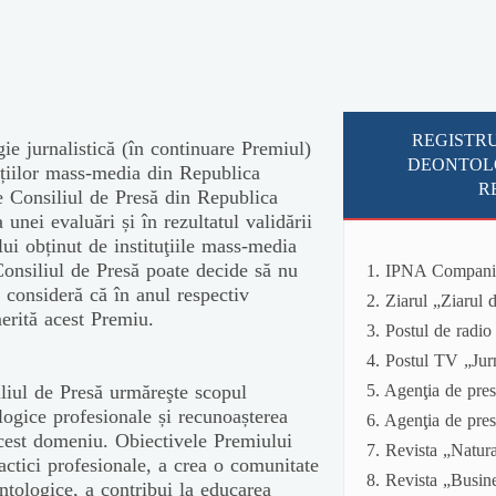
REGISTR
ie jurnalistică (în continuare Premiul)
DEONTOLO
tuțiilor mass-media din Republica
R
e Consiliul de Presă din Republica
nei evaluări și în rezultatul validării
lui obținut de instituţiile mass-media
 Consiliul de Presă poate decide să nu
1. IPNA Compani
 consideră că în anul respectiv
2. Ziarul „Ziarul
merită acest Premiu.
3. Postul de radi
4. Postul TV „Ju
iliul de Presă urmăreşte scopul
5. Agenţia de p
logice profesionale și recunoașterea
6. Agenţia de pre
acest domeniu. Obiectivele Premiului
7. Revista „Natur
actici profesionale, a crea o comunitate
8. Revista „Busin
ntologice, a contribui la educarea