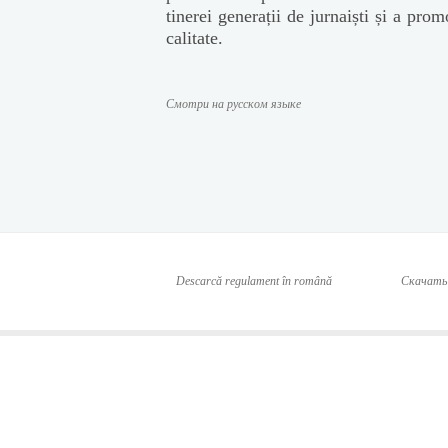
tinerei generații de jurnaiști și a pro
calitate.
Смотри на русском языке
Descarcă regulament în română
Скачать 