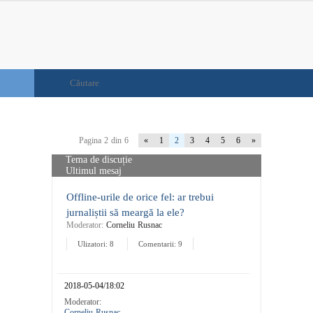
Pagina 2 din 6
«
1
2
3
4
5
6
»
Tema de discuție
Ultimul mesaj
Offline-urile de orice fel: ar trebui
jurnaliștii să meargă la ele?
Moderator:
Corneliu Rusnac
Ulizatori: 8
Comentarii: 9
2018-05-04/18:02
Moderator:
Corneliu Rusnac