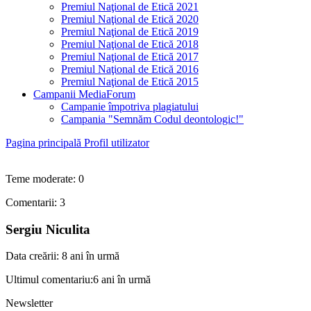
Premiul Naţional de Etică 2021
Premiul Naţional de Etică 2020
Premiul Naţional de Etică 2019
Premiul Naţional de Etică 2018
Premiul Naţional de Etică 2017
Premiul Naţional de Etică 2016
Premiul Naţional de Etică 2015
Campanii MediaForum
Campanie împotriva plagiatului
Campania "Semnăm Codul deontologic!"
Pagina principală
Profil utilizator
Teme moderate: 0
Comentarii:
3
Sergiu Niculita
Data creării:
8 ani în urmă
Ultimul comentariu:
6 ani în urmă
Newsletter