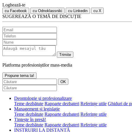
Loghează-te
cu Facebook
cu Odnoklassniki
cu Linkedin
cu X
SUGEREAZĂ O TEMĂ DE DISCUȚIE
Trimite
Platforma profesioniștilor mass-media
Propune tema ta!
Deontologie şi profesionalizare
Teme dezbătute
Rapoarte dezbateri
Referințe utile
Ghiduri de p
Management și legislație
Teme dezbătute
Rapoarte dezbateri
Referințe utile
Țintește în presă!
Teme dezbătute
Rapoarte dezbateri
Referințe utile
INSTRUIRI LA DISTANȚĂ