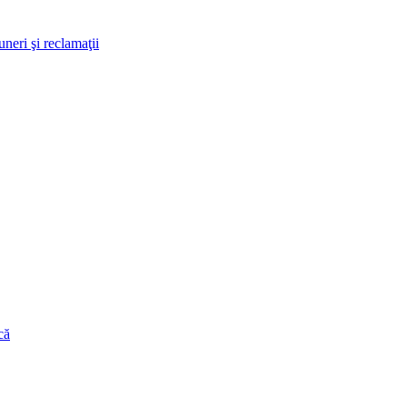
neri şi reclamaţii
că