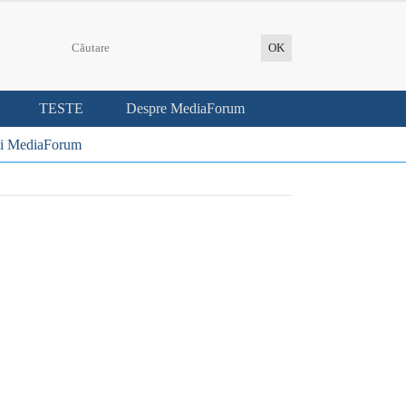
TESTE
Despre MediaForum
i MediaForum