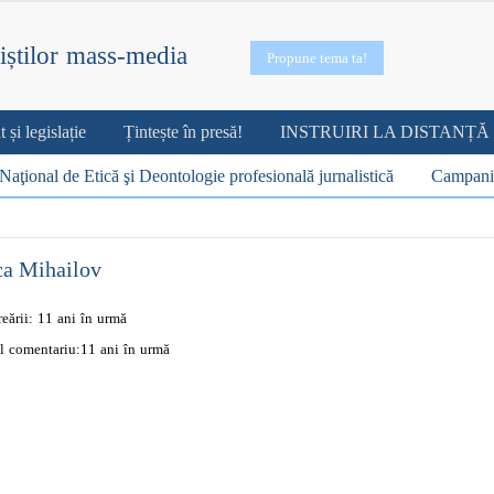
iștilor mass-media
Propune tema ta!
și legislație
Țintește în presă!
INSTRUIRI LA DISTANȚĂ
Naţional de Etică şi Deontologie profesională jurnalistică
Campani
ca Mihailov
reării:
11 ani în urmă
l comentariu:
11 ani în urmă