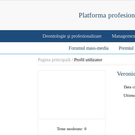
Platforma profesion
Deontologie şi profesionalizare
Management 
Forumul mass-media
Premiul 
Pagina principală
Profil utilizator
Veroni
Data c
Ultimu
Teme moderate: 0