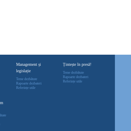
Management și
Țintește în presă!
legislație
Teme dezbătute
Rapoarte dezbateri
Teme dezbătute
Referințe utile
Rapoarte dezbateri
Referințe utile
um
itate
i