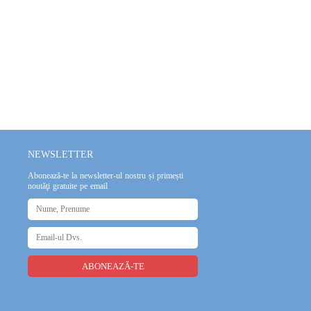
NEWSLETTER
Abonează-te la newsletter-ul nostru și primești
noutăţi gratuite pe email