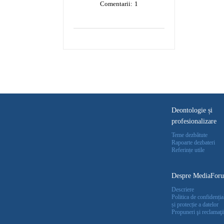
Comentarii:
1
Deontologie și
profesionalizare
Teme dezbătute
Rapoarte dezbateri
Referințe utile
Despre MediaFor
Descriere
Politica de confidențial
și protecție a datelor
Propuneri şi reclamaţi