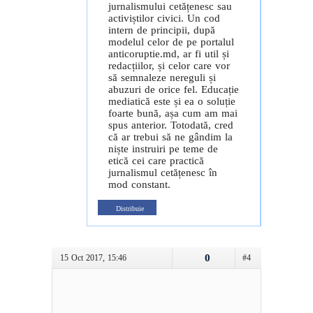
jurnalismului cetățenesc sau
activiștilor civici. Un cod
intern de principii, după
modelul celor de pe portalul
anticoruptie.md, ar fi util și
redacțiilor, și celor care vor
să semnaleze nereguli și
abuzuri de orice fel. Educație
mediatică este și ea o soluție
foarte bună, așa cum am mai
spus anterior. Totodată, cred
că ar trebui să ne gândim la
niște instruiri pe teme de
etică cei care practică
jurnalismul cetățenesc în
mod constant.
Distribuie
0
15 Oct 2017, 15:46
#4