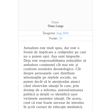
Nume:
Diana Lungu
Înregistrat:
Aug 2026
Postări:
10
Jurnalism este mult spus, dar este o
formă de implicare a cetățenilor pe care
nu o putem opri. Așa sunt timpurile .
Deja este responsabilitatea redacțiilor să
ambaleze conținutul cât mai etic și
conform normelor deontologice. Cât
despre persoanele care distribuie
informațiile pe rețelele sociale, nu
putem decât să le atenționăm atunci
când observăm situații în care, prin
dorința de a informa, autorul/autoarea
publică și detalii ce identifică ușor
victimele anumitor situații. De aceea,
cred că este foarte necesar de introdus
în școli cursuri de educație mediatică.