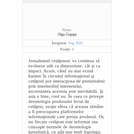
Nume:
Olga Guţuţui
Înregistrat:
Aug 2026
Postări:
6
Jurnalismul cetăţenesc va continua să
evolueze atât ca dimensiune, cât şi ca
impact. Acum, când nu mai există
bariere în circuitul informaţional şi
cetăţenii pot interacţiona de pretutindeni
prin intermediul internetului,
ascensiunea acestuia este inevitabilă. Şi
asta e bine, cred eu. În ceea ce priveşte
deontologia produsului livrat de
cetăţeni, susţin ideea că aceasta rămâne
a fi preocuparea platformelor
informaţionale care preiau produsul. Or,
nu fiecare cetăţean este informat sau
cunoaşte normele de deontologie
jurnalistică, cu atât mai mult legislaţia.