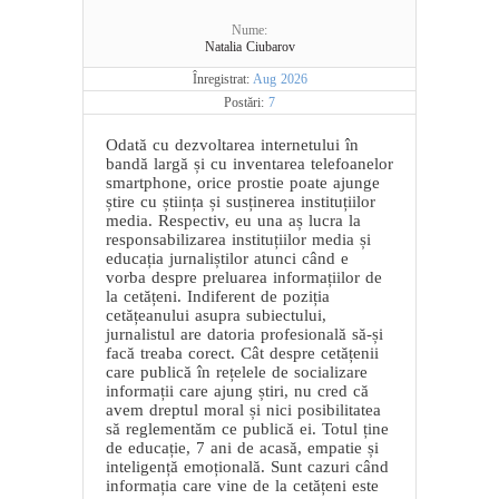
Nume:
Natalia Ciubarov
Înregistrat:
Aug 2026
Postări:
7
Odată cu dezvoltarea internetului în
bandă largă și cu inventarea telefoanelor
smartphone, orice prostie poate ajunge
știre cu știința și susținerea instituțiilor
media. Respectiv, eu una aș lucra la
responsabilizarea instituțiilor media și
educația jurnaliștilor atunci când e
vorba despre preluarea informațiilor de
la cetățeni. Indiferent de poziția
cetățeanului asupra subiectului,
jurnalistul are datoria profesională să-și
facă treaba corect. Cât despre cetățenii
care publică în rețelele de socializare
informații care ajung știri, nu cred că
avem dreptul moral și nici posibilitatea
să reglementăm ce publică ei. Totul ține
de educație, 7 ani de acasă, empatie și
inteligență emoțională. Sunt cazuri când
informația care vine de la cetățeni este