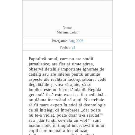
Nume:
Mariana Colun
Înregistrat:
Aug 2026
Postări:
21
Faptul că omul, care nu are studii
jurnalistice, are fler și simte știrea,
observă detaliile importante ignorate de
ceilalți sau are interes pentru anumite
aspecte ale realității înconjurătoare, vede
ilegalitățile și vrea să ajute, să se
implice este un lucru lăudabil. Regula
generală însă este exact ca în medicină -
nu dăuna încercând să ajuți. Nu trebuie
să fii mare expert în etică și deontologie
ca să înțelegi că întrebarea „dar poate
nu te-a violat, poate doar te-a sărutat?”
sau „dar tu știi ce-i ăla un viol?” sunt
inadmisibile în timpul intervievării unui
copil care tocmai a fost abuzat.