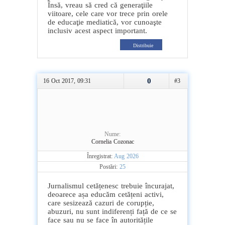
Însă, vreau să cred că generaţiile
viitoare, cele care vor trece prin orele
de educaţie mediatică, vor cunoaşte
inclusiv acest aspect important.
Distribuie
0
16 Oct 2017, 09:31
#3
Nume:
Cornelia Cozonac
Înregistrat:
Aug 2026
Postări:
25
Jurnalismul cetățenesc trebuie încurajat,
deoarece așa educăm cetățeni activi,
care sesizează cazuri de corupție,
abuzuri, nu sunt indiferenți față de ce se
face sau nu se face în autoritățile