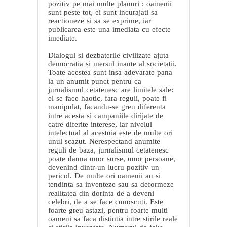
pozitiv pe mai multe planuri : oamenii
sunt peste tot, ei sunt incurajati sa
reactioneze si sa se exprime, iar
publicarea este una imediata cu efecte
imediate.
Dialogul si dezbaterile civilizate ajuta
democratia si mersul inante al societatii.
Toate acestea sunt insa adevarate pana
la un anumit punct pentru ca
jurnalismul cetatenesc are limitele sale:
el se face haotic, fara reguli, poate fi
manipulat, facandu-se greu diferenta
intre acesta si campaniile dirijate de
catre diferite interese, iar nivelul
intelectual al acestuia este de multe ori
unul scazut. Nerespectand anumite
reguli de baza, jurnalismul cetatenesc
poate dauna unor surse, unor persoane,
devenind dintr-un lucru pozitiv un
pericol. De multe ori oamenii au si
tendinta sa inventeze sau sa deformeze
realitatea din dorinta de a deveni
celebri, de a se face cunoscuti. Este
foarte greu astazi, pentru foarte multi
oameni sa faca distintia intre stirile reale