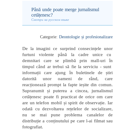
Până unde poate merge jurnalismul
cetățenesc?
Смотри на русском языке
Categorie:
Deontologie și profesionalizare
De la imagini ce surprind consecințele unor
furtuni violente până la cadre unice cu
demnitari care se plimbă prin mall-uri în
timpul când ar trebui să fie la serviciu - sunt
informații care ajung în buletinele de știri
datorită unor oameni de rând, care
reacționează prompt la fapte ieșite din comun.
Supranumit și puterea a cincea, jurnalismul
cetățenesc poate fi practicat de orice om care
are un telefon mobil și spirit de observație. Iar
odată cu dezvoltarea rețelelor de socializare,
nu se mai pune problema canalelor de
distribuție a conținutului pe care l-ai filmat sau
fotografiat.