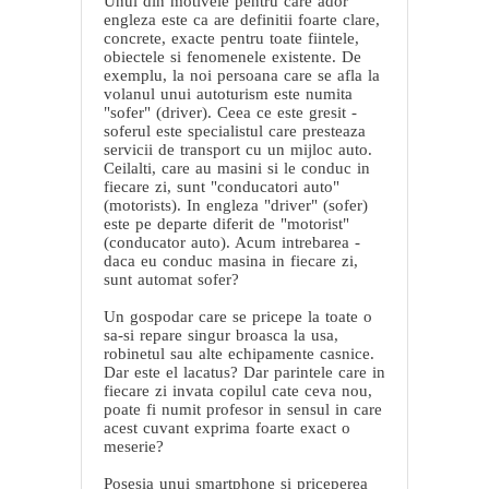
Unul din motivele pentru care ador
engleza este ca are definitii foarte clare,
concrete, exacte pentru toate fiintele,
obiectele si fenomenele existente. De
exemplu, la noi persoana care se afla la
volanul unui autoturism este numita
"sofer" (driver). Ceea ce este gresit -
soferul este specialistul care presteaza
servicii de transport cu un mijloc auto.
Ceilalti, care au masini si le conduc in
fiecare zi, sunt "conducatori auto"
(motorists). In engleza "driver" (sofer)
este pe departe diferit de "motorist"
(conducator auto). Acum intrebarea -
daca eu conduc masina in fiecare zi,
sunt automat sofer?
Un gospodar care se pricepe la toate o
sa-si repare singur broasca la usa,
robinetul sau alte echipamente casnice.
Dar este el lacatus? Dar parintele care in
fiecare zi invata copilul cate ceva nou,
poate fi numit profesor in sensul in care
acest cuvant exprima foarte exact o
meserie?
Posesia unui smartphone si priceperea