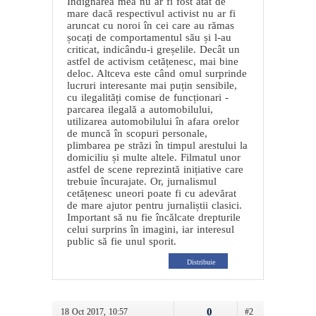
Indignarea mea nu ar fi fost atât de
mare dacă respectivul activist nu ar fi
aruncat cu noroi în cei care au rămas
șocați de comportamentul său și l-au
criticat, indicându-i greșelile. Decât un
astfel de activism cetățenesc, mai bine
deloc. Altceva este când omul surprinde
lucruri interesante mai puțin sensibile,
cu ilegalități comise de funcționari -
parcarea ilegală a automobilului,
utilizarea automobilului în afara orelor
de muncă în scopuri personale,
plimbarea pe străzi în timpul arestului la
domiciliu și multe altele. Filmatul unor
astfel de scene reprezintă inițiative care
trebuie încurajate. Or, jurnalismul
cetățenesc uneori poate fi cu adevărat
de mare ajutor pentru jurnaliștii clasici.
Important să nu fie încălcate drepturile
celui surprins în imagini, iar interesul
public să fie unul sporit.
Distribuie
0
18 Oct 2017, 10:57
#2