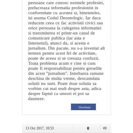
persoane care cunosc normele profesiei,
prelucreaza informatia profesionist in
conformitate cu acestea si, bineinteles,
isi asuma Codul Deontologic. Iar daca
reducem ceea ce fac activistii civici sau
orice persoana la culegerea informatiei
si transmiterea ei printr-un canal de
comunicare publica (iar asta e
Internetul), atunci da, si acesta e
jurnalism. Din pacate, nu s-a inventat alt
termen pentru acest fel de activitate,
poate de aceea si se creeaza confuzii.
Toata problema acum e cine si cum
poate fi responsabilizat pentru greselile
din acest "jurnalism". Intrebarea ramane
deschisa de multa vreme, deocamdata
solutii nu sunt. Poate doar solutia sa
vorbim cat mai mult despre asta, adica
despre faptul ca uneori ei pot sa
dauneze.
Distribuie
0
13 Oct 2017, 10:53
#8