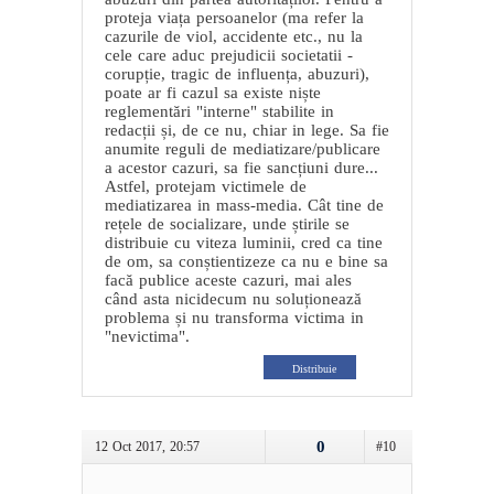
proteja viața persoanelor (ma refer la
cazurile de viol, accidente etc., nu la
cele care aduc prejudicii societatii -
corupție, tragic de influența, abuzuri),
poate ar fi cazul sa existe niște
reglementări "interne" stabilite in
redacții și, de ce nu, chiar in lege. Sa fie
anumite reguli de mediatizare/publicare
a acestor cazuri, sa fie sancțiuni dure...
Astfel, protejam victimele de
mediatizarea in mass-media. Cât tine de
rețele de socializare, unde știrile se
distribuie cu viteza luminii, cred ca tine
de om, sa conștientizeze ca nu e bine sa
facă publice aceste cazuri, mai ales
când asta nicidecum nu soluționează
problema și nu transforma victima in
"nevictima".
Distribuie
0
12 Oct 2017, 20:57
#10