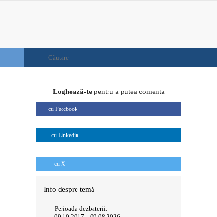
Loghează-te
pentru a putea comenta
cu Facebook
cu Linkedin
cu X
Info despre temă
Perioada dezbaterii:
09.10.2017 - 09.08.2026