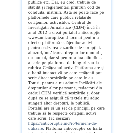
publice etc. Dar, eu cred, trebuie de
stabilit și reglementări printrun cod de
conduită, instruiri. Asta se poate face pe
platformele care publică relatările
cetățenilor, activiștilor. Centrul de
Investigații Jurnalistice (CIJM) încă în
anul 2012 a creat portalul anticorupție
www.anticoruptie.md tocmai pentru a
oferi o platformă cetățenilor activi
pentru sesizarea cazurilor de corupției,
abuzuri, încălcarea drepturilor omului și
nu numai, dar și pentru a lua atitudine,
a scrie pe platforma de bloguri sau la
rubrica Cetățeanul activ. Platforma are și
o hartă interactivă pe care cetățenii pot
scrie direct sesizările pe care le au.
Totusi, pentru a nu admite încălcări ale
drepturilor altor persoane, redactori din
cadrul CIJM verifică sesizările și doar
după ce se asigură că textele nu aduc
atingeri altor drepturi, le publică.
Portalul are și un set de principii pe care
trebuie să le respecte cetățenii activi
care scriu, fac sesizări
https://anticoruptie.md/ro/termeni-de-
utilizare.
Platfoma anticorupție cu hartă