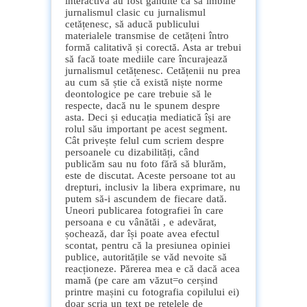
interactivă au fost gândite ca să îmbine
jurnalismul clasic cu jurnalismul
cetățenesc, să aducă publicului
materialele transmise de cetățeni întro
formă calitativă și corectă. Asta ar trebui
să facă toate mediile care încurajează
jurnalismul cetățenesc. Cetățenii nu prea
au cum să știe că există niște norme
deontologice pe care trebuie să le
respecte, dacă nu le spunem despre
asta. Deci și educația mediatică își are
rolul său important pe acest segment.
Cât privește felul cum scriem despre
persoanele cu dizabilități, când
publicăm sau nu foto fără să blurăm,
este de discutat. Aceste persoane tot au
drepturi, inclusiv la libera exprimare, nu
putem să-i ascundem de fiecare dată.
Uneori publicarea fotografiei în care
persoana e cu vânătăi , e adevărat,
șochează, dar își poate avea efectul
scontat, pentru că la presiunea opiniei
publice, autoritățile se văd nevoite să
reacționeze. Părerea mea e că dacă acea
mamă (pe care am văzut=o cerșind
printre mașini cu fotografia copilului ei)
doar scria un text pe rețelele de