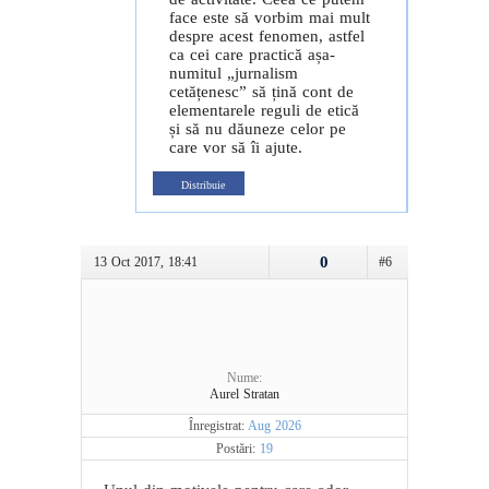
face este să vorbim mai mult
despre acest fenomen, astfel
ca cei care practică așa-
numitul „jurnalism
cetățenesc” să țină cont de
elementarele reguli de etică
și să nu dăuneze celor pe
care vor să îi ajute.
Distribuie
0
13 Oct 2017, 18:41
#6
Nume:
Aurel Stratan
Înregistrat:
Aug 2026
Postări:
19