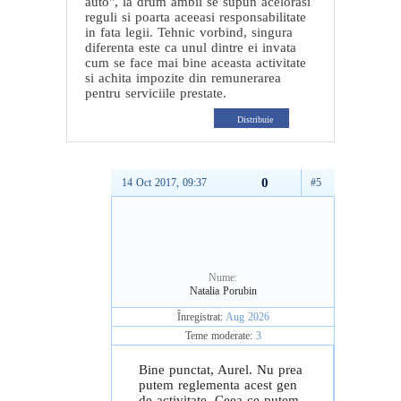
auto", la drum ambii se supun acelorasi
reguli si poarta aceeasi responsabilitate
in fata legii. Tehnic vorbind, singura
diferenta este ca unul dintre ei invata
cum se face mai bine aceasta activitate
si achita impozite din remunerarea
pentru serviciile prestate.
Distribuie
0
14 Oct 2017, 09:37
#5
Nume:
Natalia Porubin
Înregistrat:
Aug 2026
Teme moderate:
3
Bine punctat, Aurel. Nu prea
putem reglementa acest gen
de activitate. Ceea ce putem