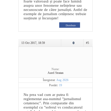
foarte valoroasă și poate face lumină
asupra unor fenomene neînțelese sau
necunoscute de către jurnaliști. Astfel de
exemple de jurnalism cetățenesc trebuie
susținute și încurajate!
Distribuie
0
13 Oct 2017, 18:59
#5
Nume:
Aurel Stratan
Înregistrat:
Aug 2026
Postări:
19
Nu prea vad cum ar putea fi
reglementat asa-numitul "jurnalismul
cetatenesc". Prin comparatie din
exemplul cu "soferul vs conducatorul