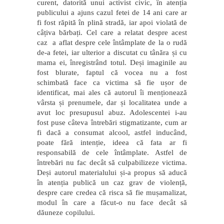
curent, datorită unui activist civic, în atenția
publicului a ajuns cazul fetei de 14 ani care ar
fi fost răpită în plină stradă, iar apoi violată de
câțiva bărbați. Cel care a relatat despre acest
caz a aflat despre cele întâmplate de la o rudă
de-a fetei, iar ulterior a discutat cu tânăra și cu
mama ei, înregistrând totul. Deși imaginile au
fost blurate, faptul că vocea nu a fost
schimbată face ca victima să fie ușor de
identificat, mai ales că autorul îi menționează
vârsta și prenumele, dar și localitatea unde a
avut loc presupusul abuz. Adolescentei i-au
fost puse câteva întrebări stigmatizante, cum ar
fi dacă a consumat alcool, astfel inducând,
poate fără intenție, ideea că fata ar fi
responsabilă de cele întâmplate. Astfel de
întrebări nu fac decât să culpabilizeze victima.
Deși autorul materialului și-a propus să aducă
în atenția publică un caz grav de violență,
despre care credea că risca să fie mușamalizat,
modul în care a făcut-o nu face decât să
dăuneze copilului.