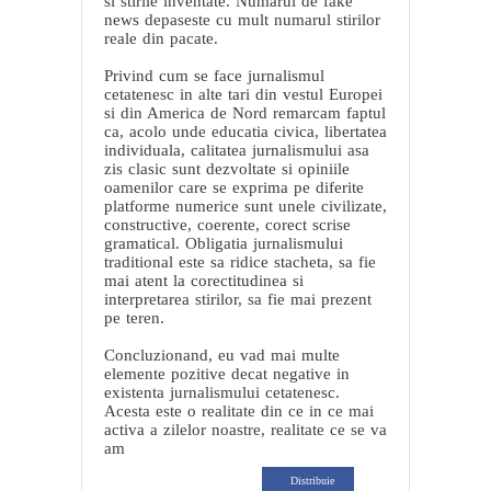
si stirile inventate. Numarul de fake
news depaseste cu mult numarul stirilor
reale din pacate.
Privind cum se face jurnalismul
cetatenesc in alte tari din vestul Europei
si din America de Nord remarcam faptul
ca, acolo unde educatia civica, libertatea
individuala, calitatea jurnalismului asa
zis clasic sunt dezvoltate si opiniile
oamenilor care se exprima pe diferite
platforme numerice sunt unele civilizate,
constructive, coerente, corect scrise
gramatical. Obligatia jurnalismului
traditional este sa ridice stacheta, sa fie
mai atent la corectitudinea si
interpretarea stirilor, sa fie mai prezent
pe teren.
Concluzionand, eu vad mai multe
elemente pozitive decat negative in
existenta jurnalismului cetatenesc.
Acesta este o realitate din ce in ce mai
activa a zilelor noastre, realitate ce se va
am
Distribuie