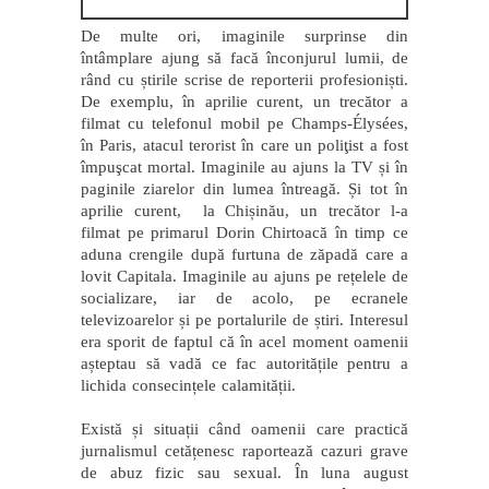
De multe ori, imaginile surprinse din
întâmplare ajung să facă înconjurul lumii, de
rând cu știrile scrise de reporterii profesioniști.
De exemplu, în aprilie curent, un trecător a
filmat cu telefonul mobil pe Champs-Élysées,
în Paris, atacul terorist în care un poliţist a fost
împuşcat mortal. Imaginile au ajuns la TV și în
paginile ziarelor din lumea întreagă. Și tot în
aprilie curent, la Chișinău, un trecător l-a
filmat pe primarul Dorin Chirtoacă în timp ce
aduna crengile după furtuna de zăpadă care a
lovit Capitala. Imaginile au ajuns pe rețelele de
socializare, iar de acolo, pe ecranele
televizoarelor și pe portalurile de știri. Interesul
era sporit de faptul că în acel moment oamenii
așteptau să vadă ce fac autoritățile pentru a
lichida consecințele calamității.
Există și situații când oamenii care practică
jurnalismul cetățenesc raportează cazuri grave
de abuz fizic sau sexual. În luna august