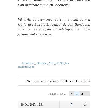
lezată demnitatea unor oameni de rând sau
sunt încălcate drepturile acestora?
Vă invit, de asemenea, să citiți studiul de mai
jos la acest subiect, realizat de Ion Bunduchi,
care ne poate ajuta să înțelegem mai bine
jurnalismul cetățenesc.
Jurnalismu_cetatenesc_2010_USM1_Ion
Bunduchi.pdf
Ne pare rau, perioada de dezbatere a
acestei teme a expirat
Pagina 1 din 2
«
1
2
»
0
19 Oct 2017, 12:31
#1