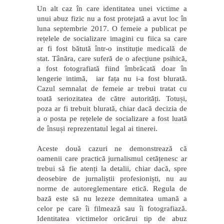
Un alt caz în care identitatea unei victime a
unui abuz fizic nu a fost protejată a avut loc în
luna septembrie 2017. O femeie a publicat pe
rețelele de socializare imagini cu fiica sa care
ar fi fost bătută într-o instituție medicală de
stat. Tânăra, care suferă de o afecțiune psihică,
a fost fotografiată fiind îmbrăcată doar în
lengerie intimă, iar fața nu i-a fost blurată.
Cazul semnalat de femeie ar trebui tratat cu
toată seriozitatea de către autorități. Totuși,
poza ar fi trebuit blurată, chiar dacă decizia de
a o posta pe rețelele de socializare a fost luată
de însuși reprezentatul legal ai tinerei.
Aceste două cazuri ne demonstrează că
oamenii care practică jurnalismul cetățenesc ar
trebui să fie atenți la detalii, chiar dacă, spre
deosebire de jurnaliștii profesioniști, nu au
norme de autoreglementare etică. Regula de
bază este să nu lezeze demnitatea umană a
celor pe care îi filmează sau îi fotografiază.
Identitatea victimelor oricărui tip de abuz