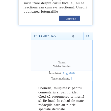
socializare despre cazul fiicei ei, nu se
reacționa așa cum s-a reacționat. Uneori
publicarea fotografiile
Distribuie
0
17 Oct 2017, 14:58
#3
Nume:
Natalia Porubin
Înregistrat:
Aug 2026
Teme moderate:
3
Cornelia, mulțumesc pentru
comentariu și pentru idei.
Cred că propunerea ta merită
să fie luată în calcul de toate
redacțiile care au rubrici
speciale dedicate