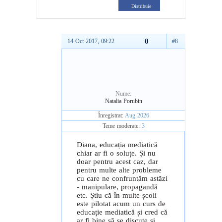
Distribuie
0
14 Oct 2017, 09:22
#8
Nume:
Natalia Porubin
Înregistrat:
Aug 2026
Teme moderate:
3
Diana, educația mediatică
chiar ar fi o soluțe. Și nu
doar pentru acest caz, dar
pentru multe alte probleme
cu care ne confruntăm astăzi
- manipulare, propagandă
etc. Știu că în multe școli
este pilotat acum un curs de
educație mediatică și cred că
ar fi bine să se discute și