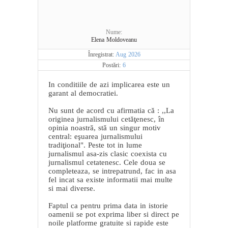
Nume:
Elena Moldoveanu
Înregistrat:
Aug 2026
Postări:
6
In conditiile de azi implicarea este un
garant al democratiei.
Nu sunt de acord cu afirmatia că : ,,La
originea jurnalismului cetăţenesc, în
opinia noastră, stă un singur motiv
central: eşuarea jurnalismului
tradiţional". Peste tot in lume
jurnalismul asa-zis clasic coexista cu
jurnalismul cetatenesc. Cele doua se
completeaza, se intrepatrund, fac in asa
fel incat sa existe informatii mai multe
si mai diverse.
Faptul ca pentru prima data in istorie
oamenii se pot exprima liber si direct pe
noile platforme gratuite si rapide este