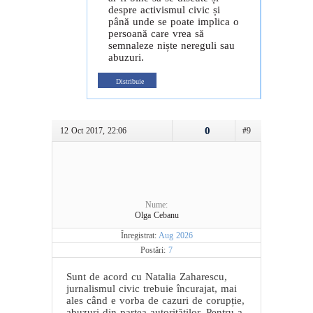
despre activismul civic și
până unde se poate implica o
persoană care vrea să
semnaleze niște nereguli sau
abuzuri.
Distribuie
0
12 Oct 2017, 22:06
#9
Nume:
Olga Cebanu
Înregistrat:
Aug 2026
Postări:
7
Sunt de acord cu Natalia Zaharescu,
jurnalismul civic trebuie încurajat, mai
ales când e vorba de cazuri de corupție,
abuzuri din partea autorităților. Pentru a