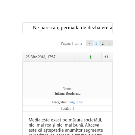
Ne pare rau, perioada de dezbatere a
acestei teme a expirat
Pagina 1 din 2
«
1
2
»
+1
25 Mar 2018, 17:57
#1
Nume:
Iuliana Bordeianu
Înregistrat:
Aug 2026
Postări:
1
Media este exact pe măsura societății,
nici mai rea și nici mai bună. Altceva
este că așteptările anumitor segmente