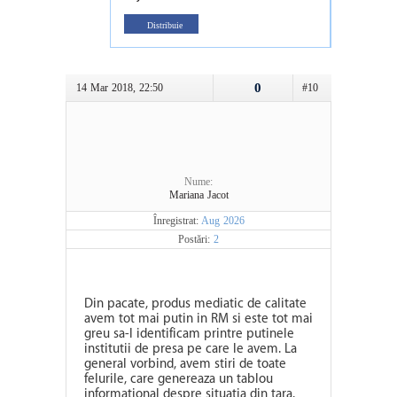
Distribuie
0
14 Mar 2018, 22:50
#10
Nume:
Mariana Jacot
Înregistrat:
Aug 2026
Postări:
2
Din pacate, produs mediatic de calitate
avem tot mai putin in RM si este tot mai
greu sa-l identificam printre putinele
institutii de presa pe care le avem. La
general vorbind, avem stiri de toate
felurile, care genereaza un tablou
informational despre situatia din tara.