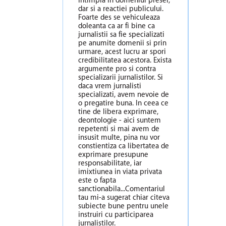
intimpla in domeniul presei,
dar si a reactiei publicului.
Foarte des se vehiculeaza
doleanta ca ar fi bine ca
jurnalistii sa fie specializati
pe anumite domenii si prin
urmare, acest lucru ar spori
credibilitatea acestora. Exista
argumente pro si contra
specializarii jurnalistilor. Si
daca vrem jurnalisti
specializati, avem nevoie de
o pregatire buna. In ceea ce
tine de libera exprimare,
deontologie - aici suntem
repetenti si mai avem de
insusit multe, pina nu vor
constientiza ca libertatea de
exprimare presupune
responsabilitate, iar
imixtiunea in viata privata
este o fapta
sanctionabila...Comentariul
tau mi-a sugerat chiar citeva
subiecte bune pentru unele
instruiri cu participarea
jurnalistilor.