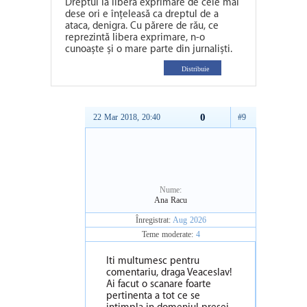
Dreptul la libera exprimare de cele mai
dese ori e înțeleasă ca dreptul de a
ataca, denigra. Cu părere de rău, ce
reprezintă libera exprimare, n-o
cunoaște și o mare parte din jurnaliști.
Distribuie
0
22 Mar 2018, 20:40
#9
Nume:
Ana Racu
Înregistrat:
Aug 2026
Teme moderate:
4
Iti multumesc pentru
comentariu, draga Veaceslav!
Ai facut o scanare foarte
pertinenta a tot ce se