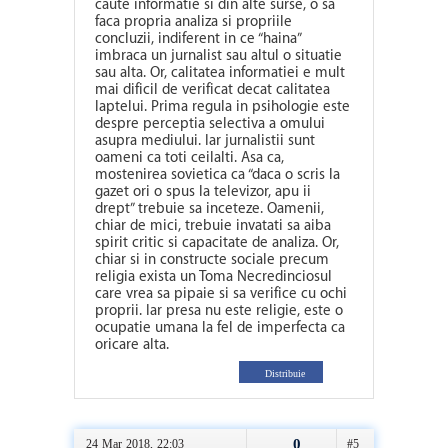
caute informatie si din alte surse, o sa
faca propria analiza si propriile
concluzii, indiferent in ce “haina”
imbraca un jurnalist sau altul o situatie
sau alta. Or, calitatea informatiei e mult
mai dificil de verificat decat calitatea
laptelui. Prima regula in psihologie este
despre perceptia selectiva a omului
asupra mediului. Iar jurnalistii sunt
oameni ca toti ceilalti. Asa ca,
mostenirea sovietica ca “daca o scris la
gazet ori o spus la televizor, apu ii
drept” trebuie sa inceteze. Oamenii,
chiar de mici, trebuie invatati sa aiba
spirit critic si capacitate de analiza. Or,
chiar si in constructe sociale precum
religia exista un Toma Necredinciosul
care vrea sa pipaie si sa verifice cu ochi
proprii. Iar presa nu este religie, este o
ocupatie umana la fel de imperfecta ca
oricare alta.
Distribuie
0
24 Mar 2018, 22:03
#5