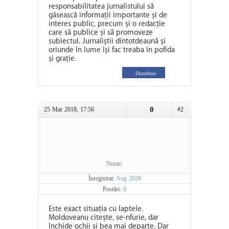
responsabilitatea jurnalistului să
găsească informații importante și de
interes public, precum și o redacție
care să publice și să promoveze
subiectul. Jurnaliștii dintotdeaună și
oriunde în lume își fac treaba în pofida
și grație.
Distribuie
0
25 Mar 2018, 17:56
#2
Nume:
Înregistrat:
Aug 2026
Postări:
0
Este exact situația cu laptele.
Moldoveanu citește, se-nfurie, dar
închide ochii și bea mai departe. Dar