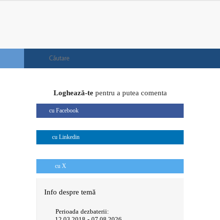
Loghează-te
pentru a putea comenta
cu Facebook
cu Linkedin
cu X
Info despre temă
Perioada dezbaterii:
12.03.2018 - 07.08.2026