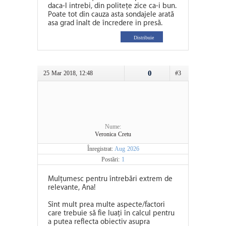
daca-l intrebi, din politețe zice ca-i bun.
Poate tot din cauza asta sondajele arată
asa grad înalt de încredere in presă.
Distribuie
0
25 Mar 2018, 12:48
#3
Nume:
Veronica Cretu
Înregistrat:
Aug 2026
Postări:
1
Mulțumesc pentru întrebări extrem de
relevante, Ana!
Sînt mult prea multe aspecte/factori
care trebuie să fie luați în calcul pentru
a putea reflecta obiectiv asupra