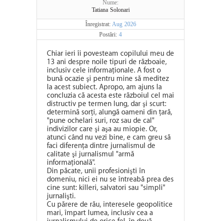
Nume:
Tatiana Solonari
Înregistrat:
Aug 2026
Postări:
4
Chiar ieri îi povesteam copilului meu de
13 ani despre noile tipuri de războaie,
inclusiv cele informaţionale. A fost o
bună ocazie şi pentru mine să meditez
la acest subiect. Apropo, am ajuns la
concluzia că acesta este războiul cel mai
distructiv pe termen lung, dar şi scurt:
determină sorţi, alungă oameni din ţară,
"pune ochelari suri, roz sau de cal"
indivizilor care şi aşa au miopie. Or,
atunci când nu vezi bine, e cam greu să
faci diferenţa dintre jurnalismul de
calitate şi jurnalismul "armă
informaţională".
Din păcate, unii profesionişti în
domeniu, nici ei nu se întreabă prea des
cine sunt: killeri, salvatori sau "simpli"
jurnalişti.
Cu părere de rău, interesele geopolitice
mari, împart lumea, inclusiv cea a