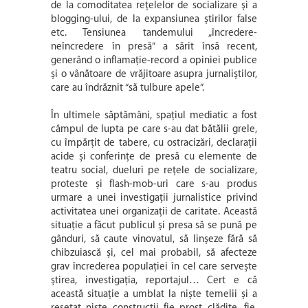
de la comoditatea rețelelor de socializare și a
blogging-ului, de la expansiunea știrilor false
etc. Tensiunea tandemului „încredere-
neîncredere în presă” a sărit însă recent,
generând o inflamație-record a opiniei publice
și o vânătoare de vrăjitoare asupra jurnaliștilor,
care au îndrăznit “să tulbure apele”.
În ultimele săptămâni, spațiul mediatic a fost
câmpul de lupta pe care s-au dat bătălii grele,
cu împărțit de tabere, cu ostracizări, declarații
acide și conferințe de presă cu elemente de
teatru social, dueluri pe rețele de socializare,
proteste și flash-mob-uri care s-au produs
urmare a unei investigații jurnalistice privind
activitatea unei organizații de caritate. Această
situație a făcut publicul și presa să se pună pe
gânduri, să caute vinovatul, să linșeze fără să
chibzuiască și, cel mai probabil, să afecteze
grav încrederea populației în cel care servește
știrea, investigația, reportajul… Cert e că
această situație a umblat la niște temelii și a
resetat niște construcții fie prost clădite, fie,