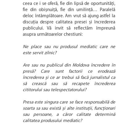
ceea ce i se oferă, fie din lipsă de oportunități,
fie din obișnuiță, fie din umilință… Paralelă
deloc întâmplătoare. Am vrut să ajung astfel la
discuția despre calitatea presei și încrederea
publicului. Vă invit să reflectăm împreună
asupra următoarelor chestiuni:
Ne place sau nu produsul mediatic care ne
este servit zilnic?
Are sau nu publicul din Moldova încredere în
presă? Care sunt factorii ce erodează
încrederea și ce ar trebui să facă jurnalistul ca
să crească sau să recapete încrederea
cititorului sau telespectatorului?
Presa este singura care se face responsabilă de
soarta sa sau există și alte instituții, funcționari
sau persoane, a căror calitate determină
calitatea produsului mediatic?