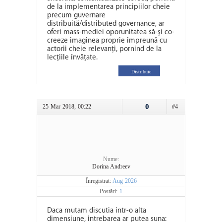
de la implementarea principiilor cheie
precum guvernare
distribuită/distributed governance, ar
oferi mass-mediei oporunitatea să-și co-
creeze imaginea proprie împreună cu
actorii cheie relevanți, pornind de la
lecțiile învățate.
Distribuie
0
25 Mar 2018, 00:22
#4
Nume:
Dorina Andreev
Înregistrat:
Aug 2026
Postări:
1
Daca mutam discutia intr-o alta
dimensiune, intrebarea ar putea suna: