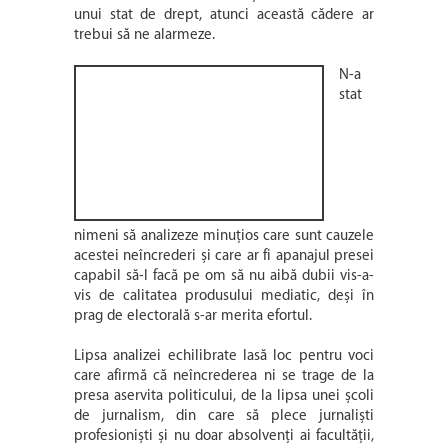
unui stat de drept, atunci această cădere ar
trebui să ne alarmeze.
N-a
stat
nimeni să analizeze minuțios care sunt cauzele
acestei neîncrederi și care ar fi apanajul presei
capabil să-l facă pe om să nu aibă dubii vis-a-
vis de calitatea produsului mediatic, deși în
prag de electorală s-ar merita efortul.
Lipsa analizei echilibrate lasă loc pentru voci
care afirmă că neîncrederea ni se trage de la
presa aservita politicului, de la lipsa unei școli
de jurnalism, din care să plece jurnaliști
profesioniști și nu doar absolvenți ai facultății,