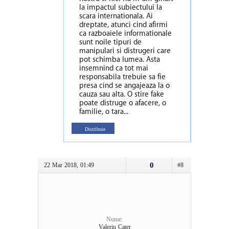
la impactul subiectului la
scara internationala. Ai
dreptate, atunci cind afirmi
ca razboaiele informationale
sunt noile tipuri de
manipulari si distrugeri care
pot schimba lumea. Asta
insemnind ca tot mai
responsabila trebuie sa fie
presa cind se angajeaza la o
cauza sau alta. O stire fake
poate distruge o afacere, o
familie, o tara...
Distribuie
0
22 Mar 2018, 01:49
#8
Nume:
Valeriu Caţer