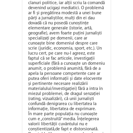
clanuri politice, iar alții scriu la comandă
devenind ucigași mediatici. O problemă
ar fi și pregătirea modestă a unei bune
părți a jurnaliștilor, mulți din ei dau
dovadă că nu posedă cunoștințe
elementare generale (istorie, artă,
geografie), avem foarte puțini jurnaliști
specializați pe domenii, care ar
cunoaște bine domeniul despre care
scrie (juridic, economia, sport, etc.). Un
lucru cert, pe care nu-l agreez, este
faptul că se fac articole, investigații
superficiale (fără a cunoaște un domeniu
anumit, o problemă anumită, fără de a
apela la persoane competente care ar
putea oferi informații și date elocvente
și pertinente necesare realizării
materialului/investigației) fără a intra în
miezul problemei, de dragul senzației
(rating, vizualizări), că unii jurnaliști
confundă denigrarea cu libertatea la
informație, libertatea de exprimare.
În mare parte populația nu cunoaște
cum e „construită” media. Înțelegerea
valorii libertății cuvântului nu e
conștientizată,de fapt e distorsionată.