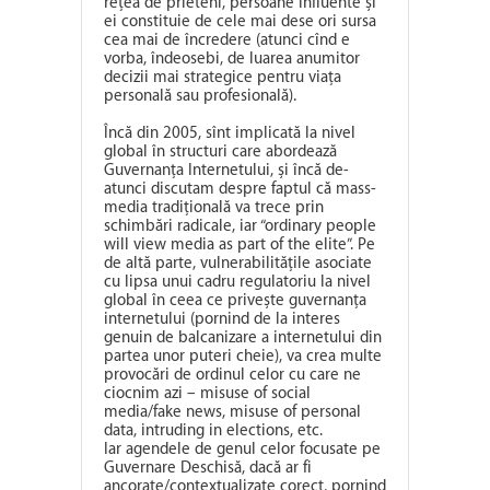
rețea de prieteni, persoane influente și
ei constituie de cele mai dese ori sursa
cea mai de încredere (atunci cînd e
vorba, îndeosebi, de luarea anumitor
decizii mai strategice pentru viața
personală sau profesională).
Încă din 2005, sînt implicată la nivel
global în structuri care abordează
Guvernanța Internetului, și încă de-
atunci discutam despre faptul că mass-
media tradițională va trece prin
schimbări radicale, iar “ordinary people
will view media as part of the elite”. Pe
de altă parte, vulnerabilitățile asociate
cu lipsa unui cadru regulatoriu la nivel
global în ceea ce privește guvernanța
internetului (pornind de la interes
genuin de balcanizare a internetului din
partea unor puteri cheie), va crea multe
provocări de ordinul celor cu care ne
ciocnim azi – misuse of social
media/fake news, misuse of personal
data, intruding in elections, etc.
Iar agendele de genul celor focusate pe
Guvernare Deschisă, dacă ar fi
ancorate/contextualizate corect, pornind