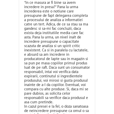
“In ce masura ar fi bine sa avem
incredere in presa?” Pana la urma
increderea este o notiune care
presupune de fapt delegarea completa
a procesului de analiza a informatiei
catre un tert. Adica, de ce sa stau sa ma
gandesc si sa-mi fac concluzii, daca
exista deja institutiile media care fac
asta. Pana la urma, un nivel inalt de
incredere presupune o capacitate
scazuta de analiza si un spirit critic
inexistent. Ca si in paralela cu lactatele,
e absurd sa am incredere in
producatorul de lapte sau in magazin si
sa pun pe masa copiilor primul produs
luat de pe raft. Daca sunt un consumator
responsabil, intai voi verifica data
expirarii, continutul si ingredientele
produsului, voi mirosi si gusta produsul
inainte de a-l da copiilor. Eventual, voi
compara cu alte produse. Si, daca mi se
pare dubios, as solicita celor
responsabili sa verifice daca produsul e
asa cum pretinde.
In cazul presei e la fel, o doza sanatoasa
de neincredere presupune ca omul o sa