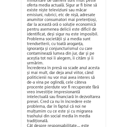
minoritare de oameni sunt mult peste
oferta media actuală. Sigur ar fi bine să
existe niște televiziuni sau măcar
emisiuni, rubrici, etc de nișă, adresate
anumitor consumatori mai pretențioși,
dar la această oră o soluție economică
pentru asemenea delicii este dificil de
identificat, deși sigur nu este imposibil.
Problema societății și a media sunt
trendsetterii, cu toată aroganța,
ignoranța și conjuncturismul cu care
contaminează lumea din jur, dar și pe
aceștia tot noi îi alegem, îi cităm și îi
urmărim.
Încrederea în presă va scade anul acesta
și mai mult, dar deja anul viitor, când
politicienii nu vor mai avea interes să
de-a vina pe oglindă, cele câteva
procente pierdute vor fi recuperate fără
vreo investiție impresionantă
intelectuală sau financiară în dezvoltarea
presei. Cred ca nu în încredere este
problema, dar în faptul că noi ne
mulțumim cu ce este și cu migrarea
trashului din social media în media
tradițională.
Cât despre responsabilitate.... este