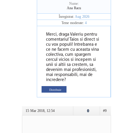
Nume:
Ana Racu
Înregistrat:
Aug 2026
Teme moderate:
4
Merci, draga Valeriu pentru
comentariu! Taios si direct si
cu vox populi! Intrebarea e
ce ne facem cu aceasta vina
colectiva, cum spargem
cercul vicios si incepem si
unii si altii sa crestem, sa
devenim mai profesionisti,
mai responsabili, mai de
incredere?
Distribuie
0
15 Mar 2018, 12:54
#9