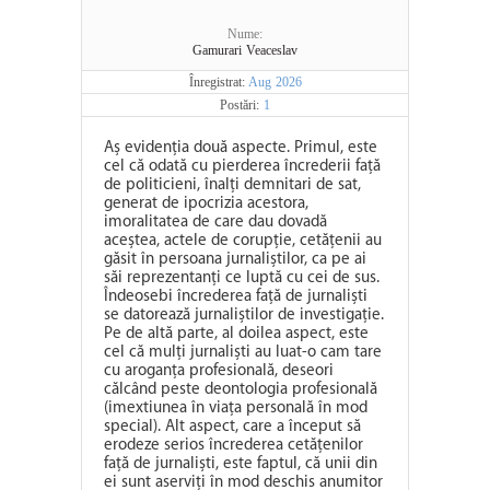
Nume:
Gamurari Veaceslav
Înregistrat:
Aug 2026
Postări:
1
Aș evidenția două aspecte. Primul, este
cel că odată cu pierderea încrederii față
de politicieni, înalți demnitari de sat,
generat de ipocrizia acestora,
imoralitatea de care dau dovadă
aceștea, actele de corupție, cetățenii au
găsit în persoana jurnaliștilor, ca pe ai
săi reprezentanți ce luptă cu cei de sus.
Îndeosebi încrederea față de jurnaliști
se datorează jurnaliștilor de investigație.
Pe de altă parte, al doilea aspect, este
cel că mulți jurnaliști au luat-o cam tare
cu aroganța profesională, deseori
călcând peste deontologia profesională
(imextiunea în viața personală în mod
special). Alt aspect, care a început să
erodeze serios încrederea cetățenilor
față de jurnaliști, este faptul, că unii din
ei sunt aserviți în mod deschis anumitor