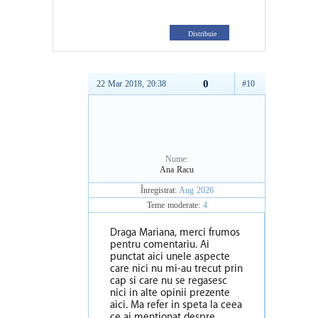
Distribuie
0
22 Mar 2018, 20:38
#10
Nume:
Ana Racu
Înregistrat:
Aug 2026
Teme moderate:
4
Draga Mariana, merci frumos
pentru comentariu. Ai
punctat aici unele aspecte
care nici nu mi-au trecut prin
cap si care nu se regasesc
nici in alte opinii prezente
aici. Ma refer in speta la ceea
ce ai mentionat despre