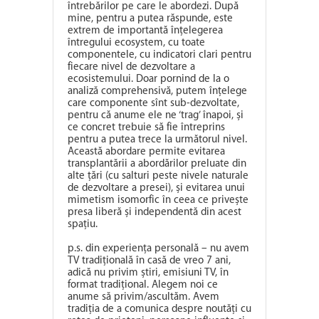
întrebărilor pe care le abordezi. După
mine, pentru a putea răspunde, este
extrem de importantă înțelegerea
întregului ecosystem, cu toate
componentele, cu indicatori clari pentru
fiecare nivel de dezvoltare a
ecosistemului. Doar pornind de la o
analiză comprehensivă, putem înțelege
care componente sînt sub-dezvoltate,
pentru că anume ele ne ‘trag’ înapoi, și
ce concret trebuie să fie întreprins
pentru a putea trece la următorul nivel.
Această abordare permite evitarea
transplantării a abordărilor preluate din
alte țări (cu salturi peste nivele naturale
de dezvoltare a presei), și evitarea unui
mimetism isomorfic în ceea ce privește
presa liberă și independentă din acest
spațiu.
p.s. din experiența personală – nu avem
TV tradițională în casă de vreo 7 ani,
adică nu privim știri, emisiuni TV, în
format tradițional. Alegem noi ce
anume să privim/ascultăm. Avem
tradiția de a comunica despre noutăți cu