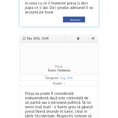
in ceea cu ce il hraneste presa si deci
papa ce ii dai. Da-i produs adevarat! Il va
accepta pe bune.
Distribuie
0
22 Mar 2018, 10:09
#6
Nume:
Ernest Vardanean
Înregistrat:
Aug 2026
Postări:
1
Presa nu poate fi considerată
independentă dacă este controlată de
un partid sau o persoană publică. Să nu
avem însă iluzii - e foarte greu să găsești
presă liberă oriunde în lume, chiar în
țările Occidentale. Respectiv, trebuie să