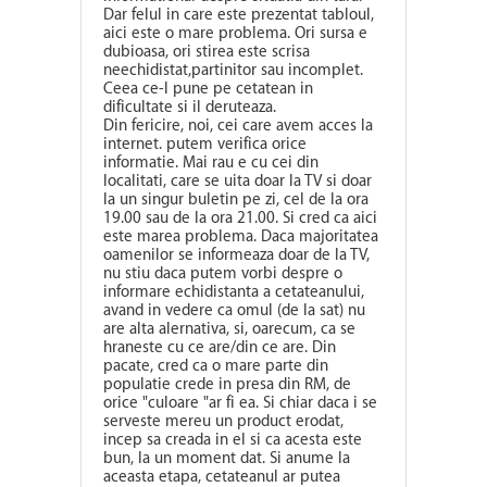
Dar felul in care este prezentat tabloul,
aici este o mare problema. Ori sursa e
dubioasa, ori stirea este scrisa
neechidistat,partinitor sau incomplet.
Ceea ce-l pune pe cetatean in
dificultate si il deruteaza.
Din fericire, noi, cei care avem acces la
internet. putem verifica orice
informatie. Mai rau e cu cei din
localitati, care se uita doar la TV si doar
la un singur buletin pe zi, cel de la ora
19.00 sau de la ora 21.00. Si cred ca aici
este marea problema. Daca majoritatea
oamenilor se informeaza doar de la TV,
nu stiu daca putem vorbi despre o
informare echidistanta a cetateanului,
avand in vedere ca omul (de la sat) nu
are alta alernativa, si, oarecum, ca se
hraneste cu ce are/din ce are. Din
pacate, cred ca o mare parte din
populatie crede in presa din RM, de
orice "culoare "ar fi ea. Si chiar daca i se
serveste mereu un product erodat,
incep sa creada in el si ca acesta este
bun, la un moment dat. Si anume la
aceasta etapa, cetateanul ar putea