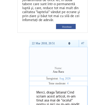
jurnalismului de orice fel, în două
tabere care sunt într-o permanentă
luptă şi, care, reduce tot mai mult din
calitatea "laptelui" vândut pe ecrane şi
prin ziare şi băut tot mai cu silă de cei
înfometaţi de adevăr.
Distribuie
0
22 Mar 2018, 20:51
#7
Nume:
Ana Racu
Înregistrat:
Aug 2026
Teme moderate:
4
Merci, draga Tatiana! Cind
scriam acest articol, m-am
tinut asa mai de "ocolul"
nostru si nici nu m-am gindit