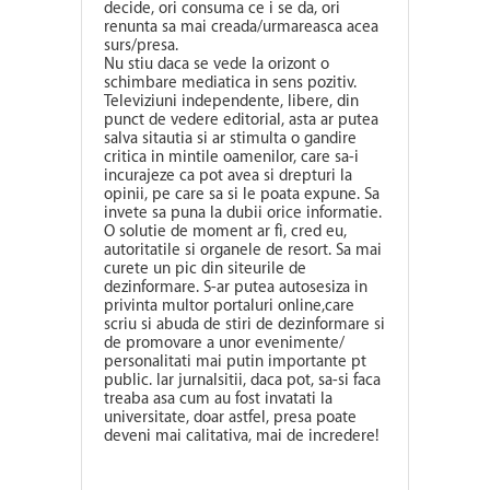
decide, ori consuma ce i se da, ori
renunta sa mai creada/urmareasca acea
surs/presa.
Nu stiu daca se vede la orizont o
schimbare mediatica in sens pozitiv.
Televiziuni independente, libere, din
punct de vedere editorial, asta ar putea
salva sitautia si ar stimulta o gandire
critica in mintile oamenilor, care sa-i
incurajeze ca pot avea si drepturi la
opinii, pe care sa si le poata expune. Sa
invete sa puna la dubii orice informatie.
O solutie de moment ar fi, cred eu,
autoritatile si organele de resort. Sa mai
curete un pic din siteurile de
dezinformare. S-ar putea autosesiza in
privinta multor portaluri online,care
scriu si abuda de stiri de dezinformare si
de promovare a unor evenimente/
personalitati mai putin importante pt
public. Iar jurnalsitii, daca pot, sa-si faca
treaba asa cum au fost invatati la
universitate, doar astfel, presa poate
deveni mai calitativa, mai de incredere!