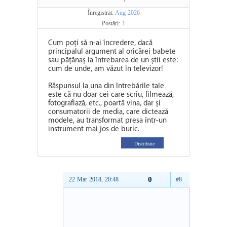
Înregistrat:
Aug 2026
Postări:
1
Cum poți să n-ai încredere, dacă
principalul argument al oricărei babete
sau pățănaș la întrebarea de un știi este:
cum de unde, am văzut în televizor!
Răspunsul la una din întrebările tale
este că nu doar cei care scriu, filmează,
fotografiază, etc., poartă vina, dar și
consumatorii de media, care dictează
modele, au transformat presa într-un
instrument mai jos de buric.
Distribuie
0
22 Mar 2018, 20:48
#8