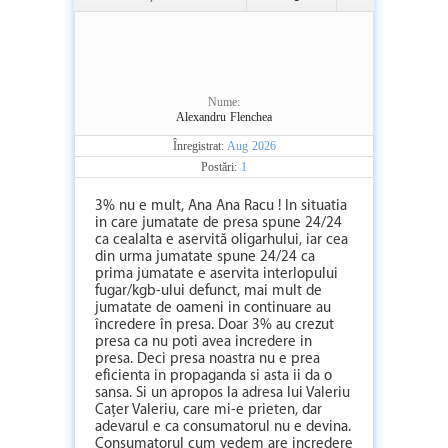
Nume:
Alexandru Flenchea
Înregistrat:
Aug 2026
Postări:
1
3% nu e mult, Ana Ana Racu ! In situatia
in care jumatate de presa spune 24/24
ca cealalta e aservită oligarhului, iar cea
din urma jumatate spune 24/24 ca
prima jumatate e aservita interlopului
fugar/kgb-ului defunct, mai mult de
jumatate de oameni in continuare au
încredere în presa. Doar 3% au crezut
presa ca nu poti avea incredere in
presa. Deci presa noastra nu e prea
eficienta in propaganda si asta ii da o
sansa. Si un apropos la adresa lui Valeriu
Caţer Valeriu, care mi-e prieten, dar
adevarul e ca consumatorul nu e devina.
Consumatorul cum vedem are incredere