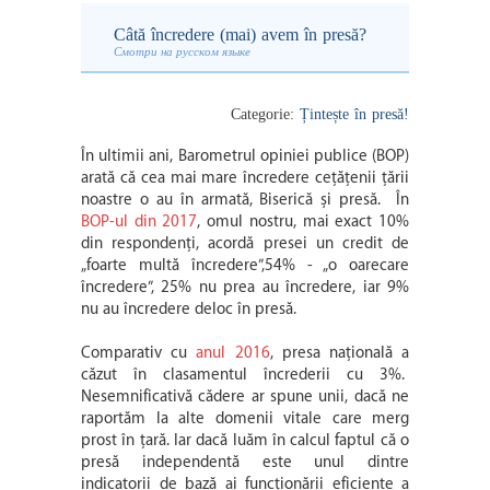
Câtă încredere (mai) avem în presă?
Смотри на русском языке
Categorie:
Țintește în presă!
În ultimii ani, Barometrul opiniei publice (BOP)
arată că cea mai mare încredere cețățenii țării
noastre o au în armată, Biserică și presă. În
BOP-ul din 2017
, omul nostru, mai exact 10%
din respondenți, acordă presei un credit de
„foarte multă încredere”,54% - „o oarecare
încredere”, 25% nu prea au încredere, iar 9%
nu au încredere deloc în presă.
Comparativ cu
anul 2016
, presa națională a
căzut în clasamentul încrederii cu 3%.
Nesemnificativă cădere ar spune unii, dacă ne
raportăm la alte domenii vitale care merg
prost în țară. Iar dacă luăm în calcul faptul că o
presă independentă este unul dintre
indicatorii de bază ai funcționării eficiente a