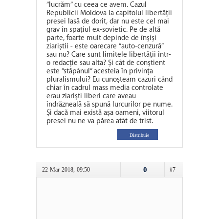
”lucrăm” cu ceea ce avem. Cazul
Republicii Moldova la capitolul libertății
presei lasă de dorit, dar nu este cel mai
grav în spațiul ex-sovietic. Pe de altă
parte, foarte mult depinde de înșiși
ziariștii - este oarecare ”auto-cenzură”
sau nu? Care sunt limitele libertății într-
o redacție sau alta? Și cât de conștient
este ”stăpânul” acesteia în privința
pluralismului? Eu cunoșteam cazuri când
chiar în cadrul mass media controlate
erau ziariști liberi care aveau
îndrăzneală să spună lurcurilor pe nume.
Și dacă mai există așa oameni, viitorul
presei nu ne va părea atât de trist.
Distribuie
0
22 Mar 2018, 09:50
#7