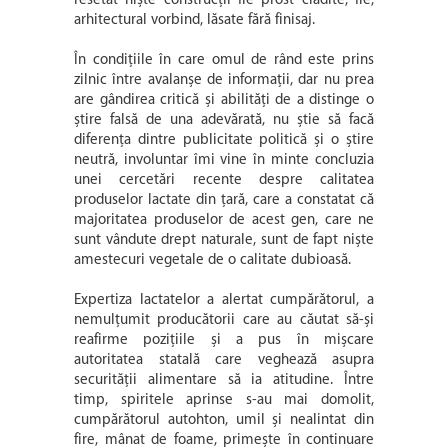
arhitectural vorbind, lăsate fără finisaj.
În condițiile în care omul de rând este prins
zilnic între avalanșe de informații, dar nu prea
are gândirea critică și abilități de a distinge o
știre falsă de una adevărată, nu știe să facă
diferența dintre publicitate politică și o știre
neutră, involuntar îmi vine în minte concluzia
unei cercetări recente despre calitatea
produselor lactate din țară, care a constatat că
majoritatea produselor de acest gen, care ne
sunt vândute drept naturale, sunt de fapt niște
amestecuri vegetale de o calitate dubioasă.
Expertiza lactatelor a alertat cumpărătorul, a
nemulțumit producătorii care au căutat să-și
reafirme pozițiile și a pus în mișcare
autoritatea statală care veghează asupra
securității alimentare să ia atitudine. Între
timp, spiritele aprinse s-au mai domolit,
cumpărătorul autohton, umil și nealintat din
fire, mânat de foame, primește în continuare