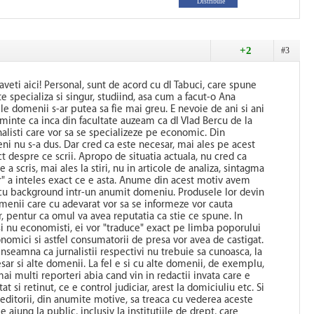
Distribuie
+2
#3
aveti aici! Personal, sunt de acord cu dl Tabuci, care spune
te specializa si singur, studiind, asa cum a facut-o Ana
le domenii s-ar putea sa fie mai greu. E nevoie de ani si ani
n minte ca inca din facultate auzeam ca dl Vlad Bercu de la
nalisti care vor sa se specializeze pe economic. Din
ni nu s-a dus. Dar cred ca este necesar, mai ales pe acest
t despre ce scrii. Apropo de situatia actuala, nu cred ca
a scris, mai ales la stiri, nu in articole de analiza, sintagma
r" a inteles exact ce e asta. Anume din acest motiv avem
 cu background intr-un anumit domeniu. Produsele lor devin
oamenii care cu adevarat vor sa se informeze vor cauta
 pentur ca omul va avea reputatia ca stie ce spune. In
i si nu economisti, ei vor "traduce" exact pe limba poporului
omici si astfel consumatorii de presa vor avea de castigat.
inseamna ca jurnalistii respectivi nu trebuie sa cunoasca, la
ar si alte domenii. La fel e si cu alte domenii, de exemplu,
 mai multi reporteri abia cand vin in redactii invata care e
at si retinut, ce e control judiciar, arest la domiciuliu etc. Si
editorii, din anumite motive, sa treaca cu vederea aceste
e ajung la public, inclusiv la institutiile de drept, care