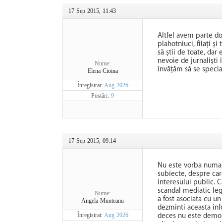
17 Sep 2015, 11:43
Altfel avem parte doa
plahotniuci, filați și
să știi de toate, dar
nevoie de jurnaliști 
Nume:
învățăm să se special
Elena Cioina
Înregistrat:
Aug 2026
Postări:
9
17 Sep 2015, 09:14
Nu este vorba numai 
subiecte, despre car
interesului public. 
scandal mediatic leg
Nume:
a fost asociata cu un
Angela Munteanu
dezminti aceasta inf
Înregistrat:
Aug 2026
deces nu este demons