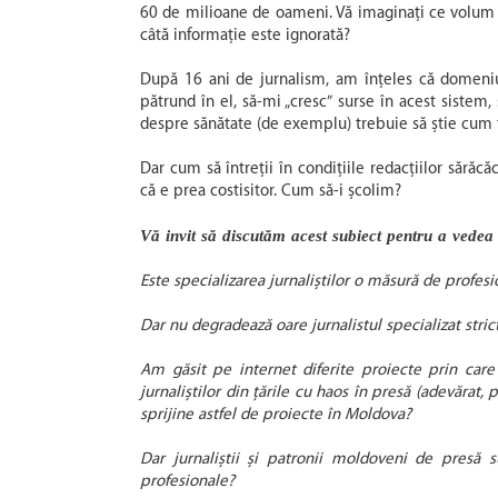
60 de milioane de oameni. Vă imaginați ce volum d
câtă informație este ignorată?
După 16 ani de jurnalism, am înțeles că domeniul
pătrund în el, să-mi „cresc” surse în acest sistem,
despre sănătate (de exemplu) trebuie să știe cum f
Dar cum să întreții în condițiile redacțiilor sărăc
că e prea costisitor. Cum să-i școlim?
Vă invit să discutăm acest subiect pentru a vedea
Este specializarea jurnaliștilor o măsură de profesi
Dar nu degradează oare jurnalistul specializat str
Am găsit pe internet diferite proiecte prin care 
jurnaliștilor din țările cu haos în presă (adevărat,
sprijine astfel de proiecte în Moldova?
Dar jurnaliștii și patronii moldoveni de presă s
profesionale?