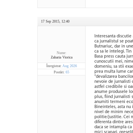
17 Sep 2015, 12:40
Interesanta discutie 
ca jurnalistul se poa
Butnariuc, dar in une
ca sa le intelegi. Ti
Nume:
Basa press cauta jur
Zaharia Viorica
cunoscutii mei, nime
Înregistrat:
Aug 2026
domeniu, sa stii exac
prea multa lume care 
Postări:
65
"devalizarea bancilo
nevoie de jurnalisti
astfel credibile si 
anume produsele lor,
plus, fiind jurnalist
anumiti termeni econ
Bineinteles, asta nu 
nivel de minim neces
politie/justitie. Cei
diferenta dintre arest
daca se intampla ca 
mici scapari, greselil