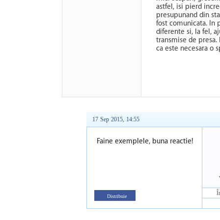
astfel, isi pierd incr
presupunand din star
fost comunicata. In 
diferente si, la fel,
transmise de presa. 
ca este necesara o sp
17 Sep 2015, 14:55
Faine exemplele, buna reactie!
Î
Distribuie