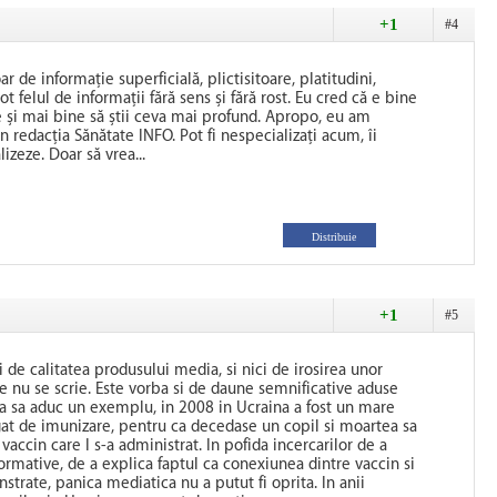
+1
#4
r de informație superficială, plictisitoare, platitudini,
 tot felul de informații fără sens și fără rost. Eu cred că e bine
 e și mai bine să știi ceva mai profund. Apropo, eu am
în redacția Sănătate INFO. Pot fi nespecializați acum, îi
izeze. Doar să vrea...
Distribuie
+1
#5
de calitatea produsului media, si nici de irosirea unor
e nu se scrie. Este vorba si de daune semnificative aduse
Ca sa aduc un exemplu, in 2008 in Ucraina a fost un mare
at de imunizare, pentru ca decedase un copil si moartea sa
 vaccin care I s-a administrat. In pofida incercarilor de a
ormative, de a explica faptul ca conexiunea dintre vaccin si
trate, panica mediatica nu a putut fi oprita. In anii