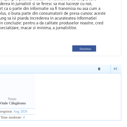
ederea in jurnalisti si se feresc sa mai lucreze cu noi,
t ca o parte din informatie va fi transmisa nu asa cum a
plus, o buna parte din consumatorii de presa cunosc aceste
 ajung sa isi piarda increderea in acurateatea informatiei
In concluzie: pentru a da calitate produselor noastre, cred
ecializare, macar si minima, a jurnalistilor.
Distribuie
0
#3
Nume:
Vitalie Călugăreanu
nregistrat:
Aug 2026
Teme moderate:
4