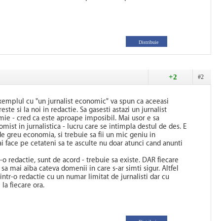
Distribuie
+2
#2
xemplul cu "un jurnalist economic" va spun ca aceeasi
ste si la noi in redactie. Sa gasesti astazi un jurnalist
mie - cred ca este aproape imposibil. Mai usor e sa
mist in jurnalistica - lucru care se intimpla destul de des. E
 greu economia, si trebuie sa fii un mic geniu in
 face pe cetateni sa te asculte nu doar atunci cand anunti
r-o redactie, sunt de acord - trebuie sa existe. DAR fiecare
ct sa mai aiba cateva domenii in care s-ar simti sigur. Altfel
l intr-o redactie cu un numar limitat de jurnalisti dar cu
la fiecare ora.