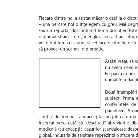
Fiecare dintre noi a asistat măcar o dată la o discuț
– una pe care noi o înțelegem cu greu. Mai degra
sau un reportaj doar intuind tema discuției. Est
diplomat străin – nu știi engleza, nu ai translator, 
vei dibui tema discuției și vei face o știre de o să-ț
să provoci un scandal diplomatic.
Astăzi vreau să v
nu avem nevoie d
Eu parcă m-am de
numai în redacții
Două întâmplări
subiect. Prima e
conferințele de
paranteze. A dou
„limba” doctorilor – am acceptat un job care mă o
încercat vreo dată să „descifrați” abrevierile d
medicală (cu excepția cazurilor scandaloase despre 
global, industria de sănătate reprezintă o afacere 