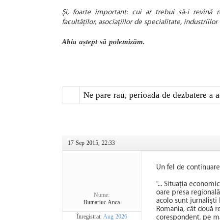
Și, foarte important: cui ar trebui să-i revină res
facultăţilor, asociaţiilor de specialitate, industriilo
Abia aștept să polemizăm.
Ne pare rau, perioada de dezbatere a a
17 Sep 2015, 22:33
Un fel de continuare 
"... Situația econom
oare presa regională 
Nume:
acolo sunt jurnaliști
Butnariuc Anca
Romania, cât două re
Înregistrat:
Aug 2026
corespondent, pe ma