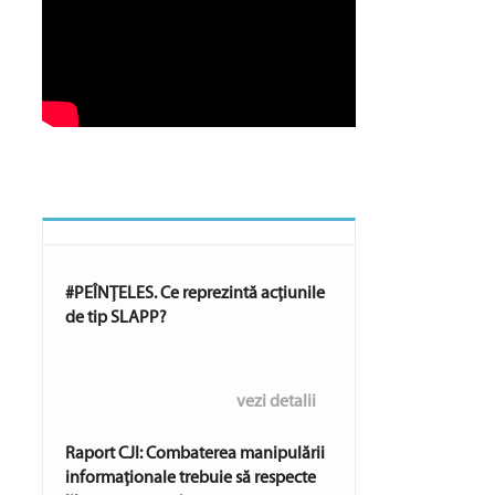
#PEÎNȚELES. Ce reprezintă acțiunile
de tip SLAPP?
vezi detalii
Raport CJI: Combaterea manipulării
informaționale trebuie să respecte