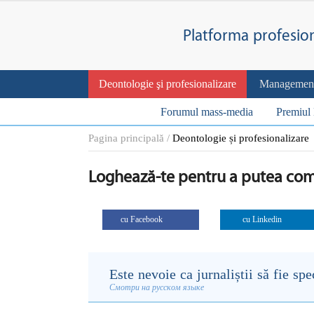
Platforma profesio
Deontologie şi profesionalizare
Management ș
Forumul mass-media
Premiul 
Pagina principală
Deontologie și profesionalizare
Loghează-te
pentru a putea co
cu Facebook
cu Linkedin
Este nevoie ca jurnaliștii să fie sp
Смотри на русском языке