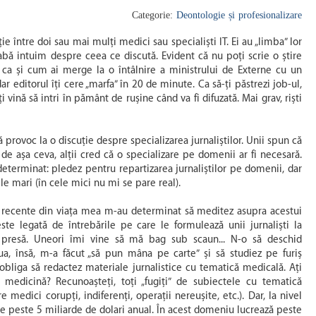
Categorie:
Deontologie și profesionalizare
ie între doi sau mai mulți medici sau specialiști IT. Ei au „limba” lor
bă intuim despre ceea ce discută. Evident că nu poți scrie o știre
e ca și cum ai merge la o întâlnire a ministrului de Externe cu un
dar editorul îți cere „marfa” în 20 de minute. Ca să-ți păstrezi job-ul,
i vină să intri în pământ de rușine când va fi difuzată. Mai grav, riști
ă provoc la o discuție despre specializarea jurnaliștilor. Unii spun că
e așa ceva, alții cred că o specializare pe domenii ar fi necesară.
terminat: pledez pentru repartizarea jurnaliștilor pe domenii, dar
le mari (în cele mici nu mi se pare real).
 recente din viața mea m-au determinat să meditez asupra acestui
ste legată de întrebările pe care le formulează unii jurnaliști la
 presă. Uneori îmi vine să mă bag sub scaun... N-o să deschid
a, însă, m-a făcut „să pun mâna pe carte” și să studiez pe furiș
bliga să redactez materiale jurnalistice cu tematică medicală. Ați
in medicină? Recunoașteți, toți „fugiți” de subiectele cu tematică
medici corupți, indiferenți, operații nereușite, etc.). Dar, la nivel
de peste 5 miliarde de dolari anual. În acest domeniu lucrează peste