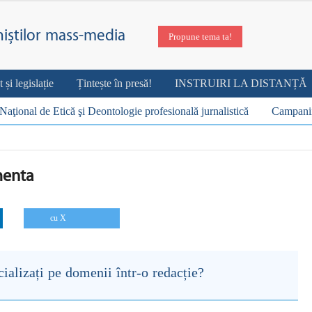
niștilor mass-media
Propune tema ta!
i legislație
Țintește în presă!
INSTRUIRI LA DISTANȚĂ
Naţional de Etică şi Deontologie profesională jurnalistică
Campani
menta
cu X
ecializați pe domenii într-o redacție?