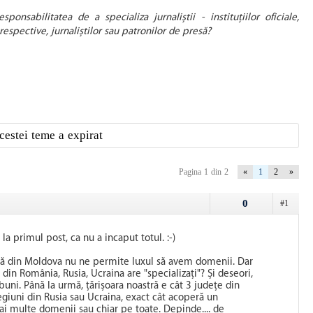
ponsabilitatea de a specializa jurnaliștii - instituţiilor oficiale,
r respective, jurnaliștilor sau patronilor de presă?
cestei teme a expirat
Pagina 1 din 2
«
1
2
»
0
#1
la primul post, ca nu a incaput totul. :-)
ică din Moldova nu ne permite luxul să avem domenii. Dar
din România, Rusia, Ucraina are "specializați"? Și deseori,
 buni. Până la urmă, țărișoara noastră e cât 3 județe din
giuni din Rusia sau Ucraina, exact cât acoperă un
i multe domenii sau chiar pe toate. Depinde.... de