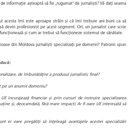
e informație așteaptă să fie „rugumat” de jurnaliști? Vă dați seama
 acesta îmi este aproape străin și că îmi trebuie ani buni ca să
 să devin profesionist pe acest segment. Ori, un jurnalist care scrie
uncționează și cum ar trebui să funcționeze sistemul de sănătate.
ăcioase din Moldova jurnaliști specializați pe domenii? Patronii spun
 dacă:
onalizare, de îmbunătățire a produsul jurnalistic final?
ict pe un anumit domeniu?
UE încurajează financiar și prin cursuri de instruire specializarea
 puține și, deocamdată, fără mare impact). Ar fi oare UE interesată să
unt ei oare pregătiți să înțeleagă avantajele acestei specializări