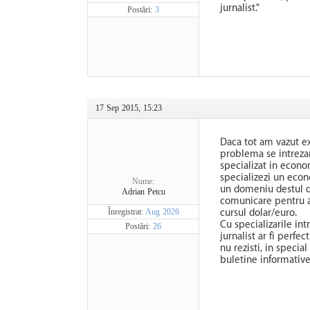
jurnalist."
Postări:
3
17 Sep 2015, 15:23
Daca tot am vazut e
problema se intrezare
specializat in econo
specializezi un econo
Nume:
un domeniu destul de
Adrian Petcu
comunicare pentru ai
Înregistrat:
Aug 2026
cursul dolar/euro.
Cu specializarile int
Postări:
26
jurnalist ar fi perfe
nu rezisti, in specia
buletine informative 